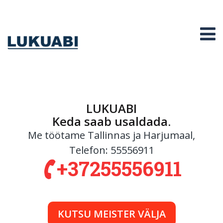
Liigu
Lukuabi
edasi
põhisisu
O
juurde
LUKUABI
Keda saab usaldada.
Me töötame Tallinnas ja Harjumaal,
Telefon:
55556911
+37255556911
KUTSU MEISTER VÄLJA