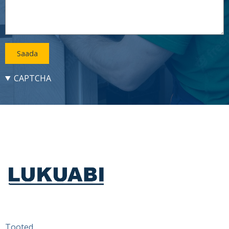
CAPTCHA
Lukuabi
Footer
Tooted