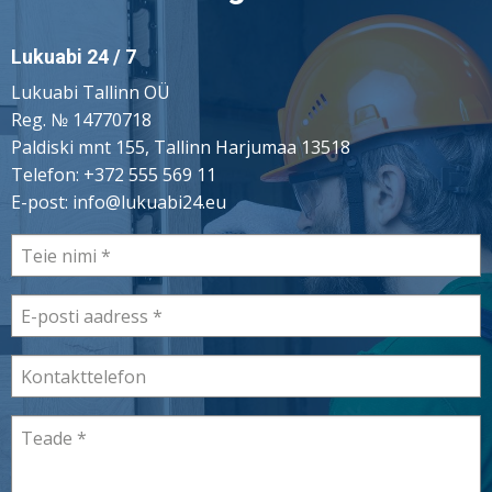
Lukuabi 24 / 7
Lukuabi Tallinn OÜ
Reg. № 14770718
Paldiski mnt 155, Tallinn Harjumaa 13518
Telefon:
+372 555 569 11
E-post:
info@lukuabi24.eu
Teie
nimi
E-
posti
aadress
Kontakttelefon
Teade