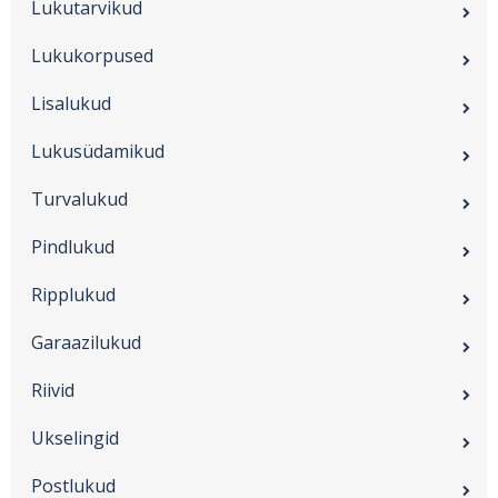
Lukutarvikud
Lukukorpused
Lisalukud
Lukusüdamikud
Turvalukud
Pindlukud
Ripplukud
Garaazilukud
Riivid
Ukselingid
Postlukud