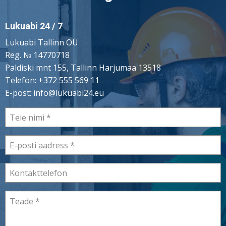
Lukuabi 24 / 7
Lukuabi Tallinn OÜ
Reg. № 14770718
Paldiski mnt 155, Tallinn Harjumaa 13518
Telefon:
+372 555 569 11
E-post:
info@lukuabi24.eu
Teie
nimi
E-
posti
aadress
Kontakttelefon
Teade