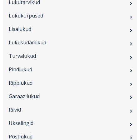
Lukutarvikud
Lukukorpused
Lisalukud
Lukusüdamikud
Turvalukud
Pindlukud
Ripplukud
Garaazilukud
Riivid
Ukselingid
Postlukud