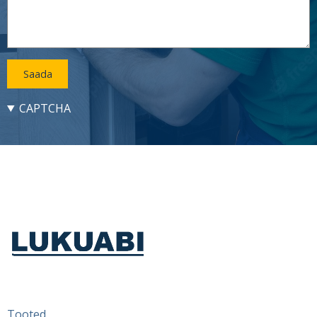
CAPTCHA
Lukuabi
Footer
Tooted