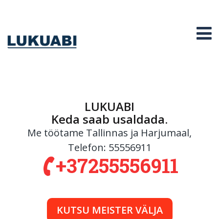
Liigu
Lukuabi
edasi
põhisisu
O
juurde
LUKUABI
Keda saab usaldada.
Me töötame Tallinnas ja Harjumaal,
Telefon:
55556911
+37255556911
KUTSU MEISTER VÄLJA