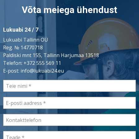
Võta meiega ühendust
Lukuabi 24 / 7
Lukuabi Tallinn OÜ
Reg. № 14770718
Paldiski mnt 155, Tallinn Harjumaa 13518
Telefon:
+372 555 569 11
E-post:
info@lukuabi24.eu
Teie
nimi
E-
posti
aadress
Kontakttelefon
Teade