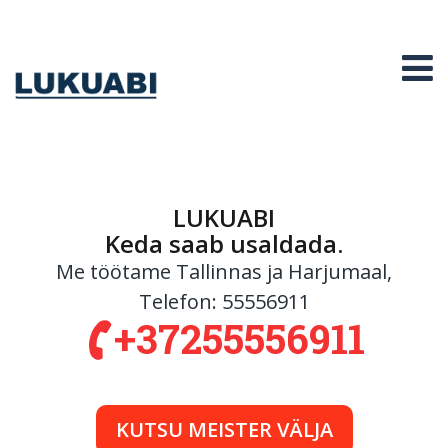
Liigu
Lukuabi
edasi
põhisisu
O
juurde
LUKUABI
Keda saab usaldada.
Me töötame Tallinnas ja Harjumaal,
Telefon:
55556911
+37255556911
KUTSU MEISTER VÄLJA