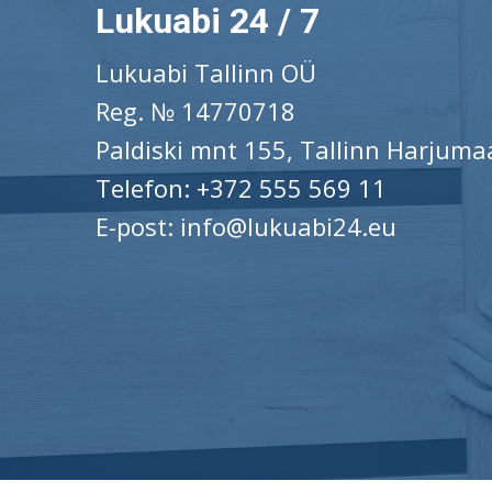
Lukuabi 24 / 7
Lukuabi Tallinn OÜ
Reg. № 14770718
Paldiski mnt 155, Tallinn Harjum
Telefon:
+372 555 569 11
E-post:
info@lukuabi24.eu