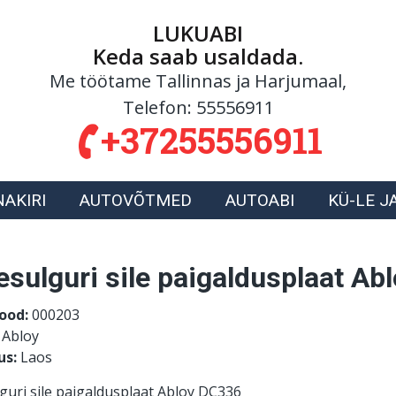
LUKUABI
Keda saab usaldada.
Me töötame Tallinnas ja Harjumaal,
Telefon:
55556911
+37255556911
NAKIRI
AUTOVÕTMED
AUTOABI
KÜ-LE J
sulguri sile paigaldusplaat Ab
ood:
000203
Abloy
us:
Laos
guri sile paigaldusplaat Abloy DC336