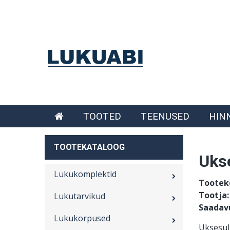
Liigu
Lukuabi
edasi
põhisisu
juurde
Main
AVALEHT
TOOTED
TEENUSED
HIN
menu
TOOTEKATALOOG
Ukse
ET
Lukukomplektid
Tootek
Tootja:
Lukutarvikud
Saadav
Lukukorpused
Uksesul