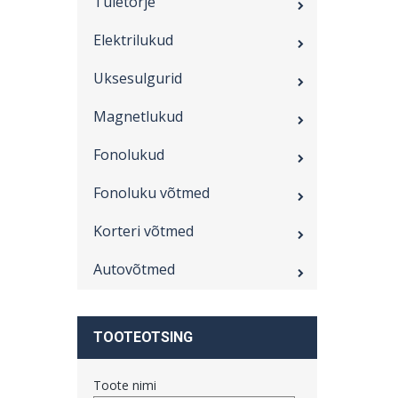
Tuletõrje
Elektrilukud
Uksesulgurid
Magnetlukud
Fonolukud
Fonoluku võtmed
Korteri võtmed
Autovõtmed
TOOTEOTSING
Toote nimi