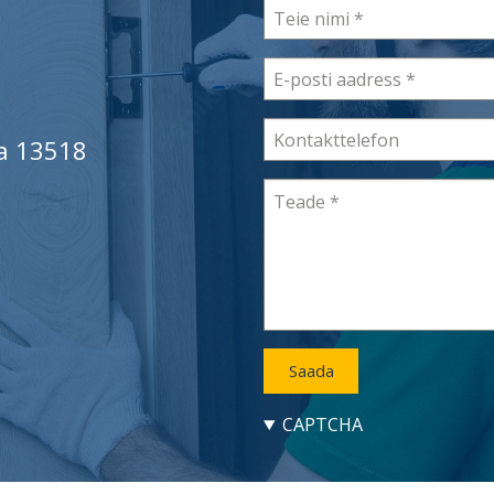
Teie
nimi
E-
posti
aadress
Kontakttelefon
aa 13518
Teade
CAPTCHA